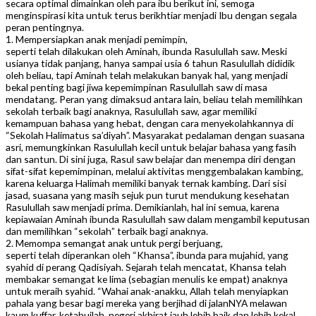
secara optimal dimainkan oleh para ibu berikut ini, semoga
menginspirasi kita untuk terus berikhtiar menjadi Ibu dengan segala
peran pentingnya.
1. Mempersiapkan anak menjadi pemimpin,
seperti telah dilakukan oleh Aminah, ibunda Rasulullah saw. Meski
usianya tidak panjang, hanya sampai usia 6 tahun Rasulullah dididik
oleh beliau, tapi Aminah telah melakukan banyak hal, yang menjadi
bekal penting bagi jiwa kepemimpinan Rasulullah saw di masa
mendatang. Peran yang dimaksud antara lain, beliau telah memilihkan
sekolah terbaik bagi anaknya, Rasulullah saw, agar memiliki
kemampuan bahasa yang hebat, dengan cara menyekolahkannya di
“Sekolah Halimatus sa’diyah”. Masyarakat pedalaman dengan suasana
asri, memungkinkan Rasulullah kecil untuk belajar bahasa yang fasih
dan santun. Di sini juga, Rasul saw belajar dan menempa diri dengan
sifat-sifat kepemimpinan, melalui aktivitas menggembalakan kambing,
karena keluarga Halimah memiliki banyak ternak kambing. Dari sisi
jasad, suasana yang masih sejuk pun turut mendukung kesehatan
Rasulullah saw menjadi prima. Demikianlah, hal ini semua, karena
kepiawaian Aminah ibunda Rasulullah saw dalam mengambil keputusan
dan memilihkan “sekolah” terbaik bagi anaknya.
2. Memompa semangat anak untuk pergi berjuang,
seperti telah diperankan oleh “Khansa”, ibunda para mujahid, yang
syahid di perang Qadisiyah. Sejarah telah mencatat, Khansa telah
membakar semangat ke lima (sebagian menulis ke empat) anaknya
untuk meraih syahid. “Wahai anak-anakku, Allah telah menyiapkan
pahala yang besar bagi mereka yang berjihad di jalanNYA melawan
kaum kuffar, ketahuilah, negeri akhirat jauh lebih baik dan lebih kekal