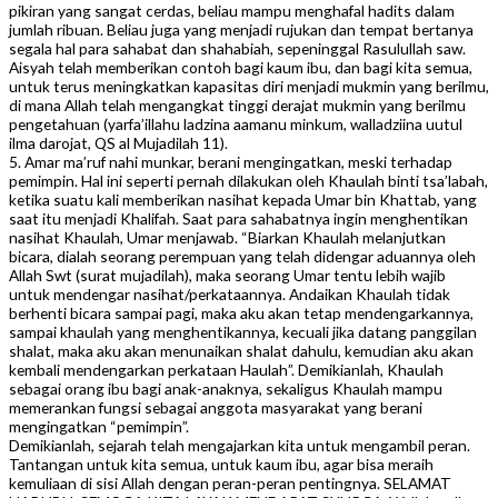
pikiran yang sangat cerdas, beliau mampu menghafal hadits dalam
jumlah ribuan. Beliau juga yang menjadi rujukan dan tempat bertanya
segala hal para sahabat dan shahabiah, sepeninggal Rasulullah saw.
Aisyah telah memberikan contoh bagi kaum ibu, dan bagi kita semua,
untuk terus meningkatkan kapasitas diri menjadi mukmin yang berilmu,
di mana Allah telah mengangkat tinggi derajat mukmin yang berilmu
pengetahuan (yarfa’illahu ladzina aamanu minkum, walladziina uutul
ilma darojat, QS al Mujadilah 11).
5. Amar ma’ruf nahi munkar, berani mengingatkan, meski terhadap
pemimpin. Hal ini seperti pernah dilakukan oleh Khaulah binti tsa’labah,
ketika suatu kali memberikan nasihat kepada Umar bin Khattab, yang
saat itu menjadi Khalifah. Saat para sahabatnya ingin menghentikan
nasihat Khaulah, Umar menjawab. “Biarkan Khaulah melanjutkan
bicara, dialah seorang perempuan yang telah didengar aduannya oleh
Allah Swt (surat mujadilah), maka seorang Umar tentu lebih wajib
untuk mendengar nasihat/perkataannya. Andaikan Khaulah tidak
berhenti bicara sampai pagi, maka aku akan tetap mendengarkannya,
sampai khaulah yang menghentikannya, kecuali jika datang panggilan
shalat, maka aku akan menunaikan shalat dahulu, kemudian aku akan
kembali mendengarkan perkataan Haulah”. Demikianlah, Khaulah
sebagai orang ibu bagi anak-anaknya, sekaligus Khaulah mampu
memerankan fungsi sebagai anggota masyarakat yang berani
mengingatkan “pemimpin”.
Demikianlah, sejarah telah mengajarkan kita untuk mengambil peran.
Tantangan untuk kita semua, untuk kaum ibu, agar bisa meraih
kemuliaan di sisi Allah dengan peran-peran pentingnya. SELAMAT