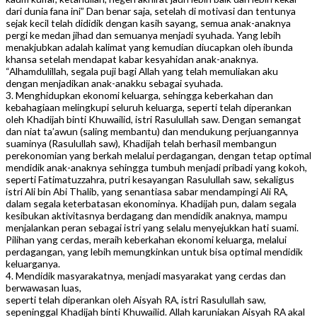
dari dunia fana ini” Dan benar saja, setelah di motivasi dan tentunya
sejak kecil telah dididik dengan kasih sayang, semua anak-anaknya
pergi ke medan jihad dan semuanya menjadi syuhada. Yang lebih
menakjubkan adalah kalimat yang kemudian diucapkan oleh ibunda
khansa setelah mendapat kabar kesyahidan anak-anaknya.
“Alhamdulillah, segala puji bagi Allah yang telah memuliakan aku
dengan menjadikan anak-anakku sebagai syuhada.
3. Menghidupkan ekonomi keluarga, sehingga keberkahan dan
kebahagiaan melingkupi seluruh keluarga, seperti telah diperankan
oleh Khadijah binti Khuwailid, istri Rasulullah saw. Dengan semangat
dan niat ta’awun (saling membantu) dan mendukung perjuangannya
suaminya (Rasulullah saw), Khadijah telah berhasil membangun
perekonomian yang berkah melalui perdagangan, dengan tetap optimal
mendidik anak-anaknya sehingga tumbuh menjadi pribadi yang kokoh,
seperti Fatimatuzzahra, putri kesayangan Rasulullah saw, sekaligus
istri Ali bin Abi Thalib, yang senantiasa sabar mendampingi Ali RA,
dalam segala keterbatasan ekonominya. Khadijah pun, dalam segala
kesibukan aktivitasnya berdagang dan mendidik anaknya, mampu
menjalankan peran sebagai istri yang selalu menyejukkan hati suami.
Pilihan yang cerdas, meraih keberkahan ekonomi keluarga, melalui
perdagangan, yang lebih memungkinkan untuk bisa optimal mendidik
keluarganya.
4. Mendidik masyarakatnya, menjadi masyarakat yang cerdas dan
berwawasan luas,
seperti telah diperankan oleh Aisyah RA, istri Rasulullah saw,
sepeninggal Khadijah binti Khuwailid. Allah karuniakan Aisyah RA akal