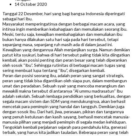
14 October 2020
Tanggal 22 Desember, hari yang bagi bangsa Indonesia diperingati
sebagai hari Ibu.
Masyarakat memperingatinya dengan berbagai macam acara, yang
intinya ingin memberikan kebahagiaan dan memuliakan seorang ibu.
Meski, tentu saja, kewajiban membahagiakan dan memuliakan ibu
bukan hanya dilakukan satu hari saja pada hari tersebut, tetapi
sepanjang masa, sepanjang ruh masih ada di dalam jasad ini.
Kewajiban yang dengannya Allah menjanjikan surga. Namun demikian
patut kita syukuri, bahwa di hari tersebut paling tidak kita diingatkan
kembali, akan posisi penting dan peran besar yang telah diperankan
oleh sosok “Ibu”. Sehingga rutinitas di berbagai macam tugas yang
sering membuat lupa tentang “Ibu”, disegarkan kembali.
Peran dan posisi seorang ibu, adalah peran yang sangat strategis,
peran yang tidak bisa digantikan oleh siapa pun, dalam membangun
umat dan peradaban. Sebuah syair yang mencoba merangkum dan
mewakili makna tersebut di antaranya “Al ummu madrasatun” Ibu
adalah sekolah. Sebuah lembaga pendidikan yang berkualitas, dengan
segala macam sistem dan SDM yang mendukungnya, akan berhasil
mencetak para pemimpin yang handal dan tangguh. Demikian juga
dengan sosok Ibu. Dari hati, jiwa, perasaan, pikiran dan tangannya
yang penuh ketulusan dan kasih sayang, berhasil mencetak manusia-
manusia pilihan yang menjadi pemimpin di segala medan kehidupan.
Tengoklah kembali perjalanan sejarah para pendahulu kita, generasi
terbaik, yang harus kita jadikan tauladan. Beberapa peran yang telah