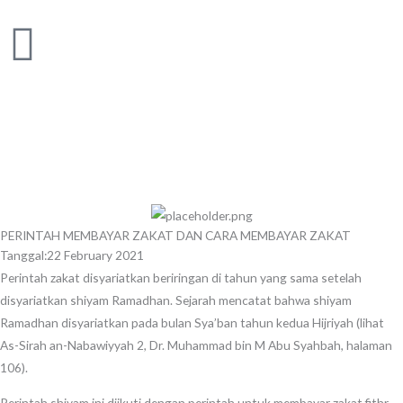
Skip
to
content
PERINTAH MEMBAYAR ZAKAT DAN CARA MEMBAYAR ZAKAT
Tanggal:
22 February 2021
Perintah zakat disyariatkan beriringan di tahun yang sama setelah
disyariatkan shiyam Ramadhan. Sejarah mencatat bahwa shiyam
Ramadhan disyariatkan pada bulan Sya’ban tahun kedua Hijriyah (lihat
As-Sirah an-Nabawiyyah 2, Dr. Muhammad bin M Abu Syahbah, halaman
106).
Perintah shiyam ini diikuti dengan perintah untuk membayar zakat fithr