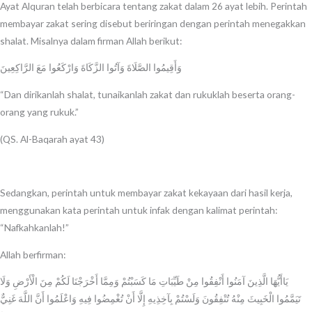
Ayat Alquran telah berbicara tentang zakat dalam 26 ayat lebih. Perintah
membayar zakat sering disebut beriringan dengan perintah menegakkan
shalat. Misalnya dalam firman Allah berikut:
وَأَقِيمُوا الصَّلَاةَ وَآتُوا الزَّكَاةَ وَارْكَعُوا مَعَ الرَّاكِعِينَ
“Dan dirikanlah shalat, tunaikanlah zakat dan rukuklah beserta orang-
orang yang rukuk.”
(QS. Al-Baqarah ayat 43)
Sedangkan, perintah untuk membayar zakat kekayaan dari hasil kerja,
menggunakan kata perintah untuk infak dengan kalimat perintah:
“Nafkahkanlah!”
Allah berfirman:
يَاأَيُّهَا الَّذِينَ آمَنُوا أَنْفِقُوا مِنْ طَيِّبَاتِ مَا كَسَبْتُمْ وَمِمَّا أَخْرَجْنَا لَكُمْ مِنَ الْأَرْضِ وَلَا
تَيَمَّمُوا الْخَبِيثَ مِنْهُ تُنْفِقُونَ وَلَسْتُمْ بِآخِذِيهِ إِلَّا أَنْ تُغْمِضُوا فِيهِ وَاعْلَمُوا أَنَّ اللَّهَ غَنِيٌّ