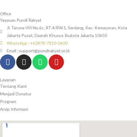
Office
Yayasan Pundi Rakyat
Jl. Taruna VIII No.6c, RT.4/RW.1, Serdang, Kec. Kemayoran, Kota
Jakarta Pusat, Daerah Khusus Ibukota Jakarta 10650
WhatsApp : +62878-7810-0600
Email : support@pundirakyat.or.id
F
I
W
Y
a
n
h
o
c
s
a
u
e
t
t
t
Layanan
Tentang Kami
b
a
s
u
Menjadi Donatur
o
g
a
b
Program
o
r
p
e
Arsip Informasi
k
a
p
-
m
f