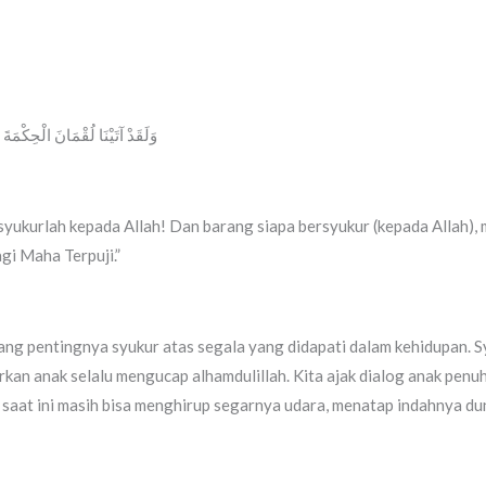
وَلَقَدْ آتَيْنَا لُقْمَانَ الْحِكْمَةَ )
yukurlah kepada Allah! Dan barang siapa bersyukur (kepada Allah), 
gi Maha Terpuji.”
ng pentingnya syukur atas segala yang didapati dalam kehidupan. Sy
jarkan anak selalu mengucap alhamdulillah. Kita ajak dialog anak pe
a saat ini masih bisa menghirup segarnya udara, menatap indahnya d