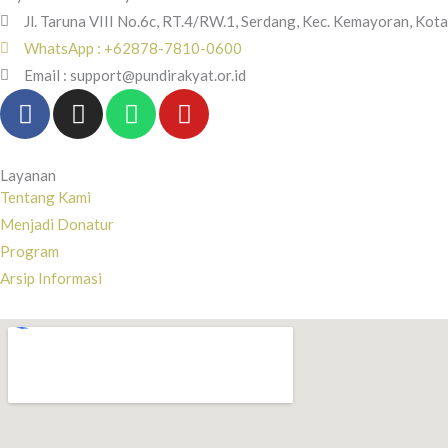
Jl. Taruna VIII No.6c, RT.4/RW.1, Serdang, Kec. Kemayoran, Kot
WhatsApp : +62878-7810-0600
Email : support@pundirakyat.or.id
F
I
W
Y
a
n
h
o
c
s
a
u
e
t
t
t
Layanan
b
a
s
u
Tentang Kami
o
g
a
b
Menjadi Donatur
o
r
p
e
Program
k
a
p
Arsip Informasi
-
m
f