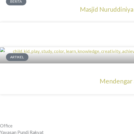
BERITA
Masjid Nuruddiniy
ARTIKEL
Mendengar S
Office
Yayasan Pundi Rakyat