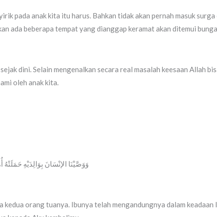
rik pada anak kita itu harus. Bahkan tidak akan pernah masuk surga 
misalkan ada beberapa tempat yang dianggap keramat akan ditemui bun
ak dini. Selain mengenalkan secara real masalah keesaan Allah bisa 
ami oleh anak kita.
وَوَصَّيْنَا الإنْسَانَ بِوَالِدَيْهِ حَمَلَتْهُ)
ada kedua orang tuanya. Ibunya telah mengandungnya dalam keadaan