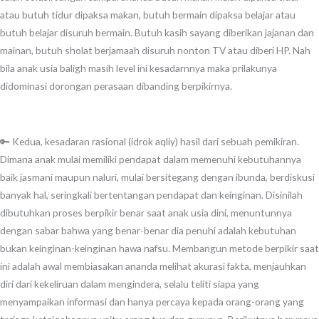
atau butuh tidur dipaksa makan, butuh bermain dipaksa belajar atau
butuh belajar disuruh bermain. Butuh kasih sayang diberikan jajanan dan
mainan, butuh sholat berjamaah disuruh nonton TV atau diberi HP. Nah
bila anak usia baligh masih level ini kesadarnnya maka prilakunya
didominasi dorongan perasaan dibanding berpikirnya.
🔑 Kedua, kesadaran rasional (idrok aqliy) hasil dari sebuah pemikiran.
Dimana anak mulai memiliki pendapat dalam memenuhi kebutuhannya
baik jasmani maupun naluri, mulai bersitegang dengan ibunda, berdiskusi
banyak hal, seringkali bertentangan pendapat dan keinginan. Disinilah
dibutuhkan proses berpikir benar saat anak usia dini, menuntunnya
dengan sabar bahwa yang benar-benar dia penuhi adalah kebutuhan
bukan keinginan-keinginan hawa nafsu. Membangun metode berpikir saat
ini adalah awal membiasakan ananda melihat akurasi fakta, menjauhkan
diri dari kekeliruan dalam mengindera, selalu teliti siapa yang
menyampaikan informasi dan hanya percaya kepada orang-orang yang