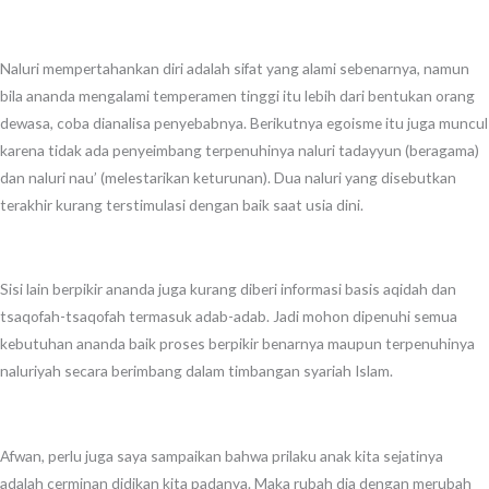
Naluri mempertahankan diri adalah sifat yang alami sebenarnya, namun
bila ananda mengalami temperamen tinggi itu lebih dari bentukan orang
dewasa, coba dianalisa penyebabnya. Berikutnya egoisme itu juga muncul
karena tidak ada penyeimbang terpenuhinya naluri tadayyun (beragama)
dan naluri nau’ (melestarikan keturunan). Dua naluri yang disebutkan
terakhir kurang terstimulasi dengan baik saat usia dini.
Sisi lain berpikir ananda juga kurang diberi informasi basis aqidah dan
tsaqofah-tsaqofah termasuk adab-adab. Jadi mohon dipenuhi semua
kebutuhan ananda baik proses berpikir benarnya maupun terpenuhinya
naluriyah secara berimbang dalam timbangan syariah Islam.
Afwan, perlu juga saya sampaikan bahwa prilaku anak kita sejatinya
adalah cerminan didikan kita padanya. Maka rubah dia dengan merubah