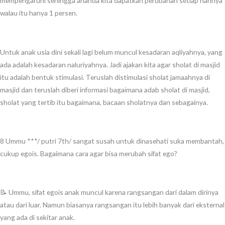
mempengaruhi sehingga ananda kita dapatkan perubahan setiap harinya
walau itu hanya 1 persen.
Untuk anak usia dini sekali lagi belum muncul kesadaran aqliyahnya, yang
ada adalah kesadaran naluriyahnya. Jadi ajakan kita agar sholat di masjid
itu adalah bentuk stimulasi. Teruslah distimulasi sholat jamaahnya di
masjid dan teruslah diberi informasi bagaimana adab sholat di masjid,
sholat yang tertib itu bagaimana, bacaan sholatnya dan sebagainya.
8 Ummu ***/ putri 7th/ sangat susah untuk dinasehati suka membantah,
cukup egois. Bagaimana cara agar bisa merubah sifat ego?
📝 Ummu, sifat egois anak muncul karena rangsangan dari dalam dirinya
atau dari luar. Namun biasanya rangsangan itu lebih banyak dari eksternal
yang ada di sekitar anak.