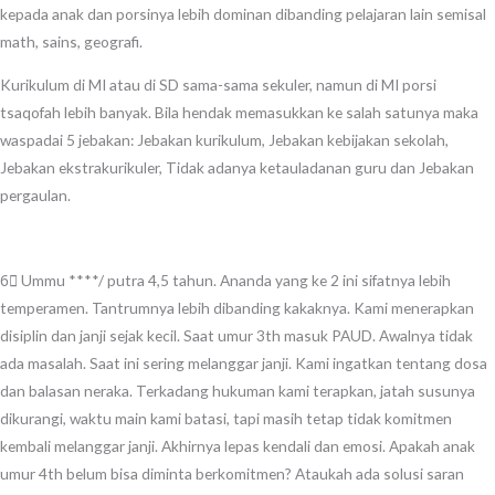
kepada anak dan porsinya lebih dominan dibanding pelajaran lain semisal
math, sains, geografi.
Kurikulum di MI atau di SD sama-sama sekuler, namun di MI porsi
tsaqofah lebih banyak. Bila hendak memasukkan ke salah satunya maka
waspadai 5 jebakan: Jebakan kurikulum, Jebakan kebijakan sekolah,
Jebakan ekstrakurikuler, Tidak adanya ketauladanan guru dan Jebakan
pergaulan.
6⃣ Ummu ****/ putra 4,5 tahun. Ananda yang ke 2 ini sifatnya lebih
temperamen. Tantrumnya lebih dibanding kakaknya. Kami menerapkan
disiplin dan janji sejak kecil. Saat umur 3th masuk PAUD. Awalnya tidak
ada masalah. Saat ini sering melanggar janji. Kami ingatkan tentang dosa
dan balasan neraka. Terkadang hukuman kami terapkan, jatah susunya
dikurangi, waktu main kami batasi, tapi masih tetap tidak komitmen
kembali melanggar janji. Akhirnya lepas kendali dan emosi. Apakah anak
umur 4th belum bisa diminta berkomitmen? Ataukah ada solusi saran