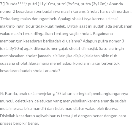
7⃣ Bunda****/ putri (11y10m), putri (9y5m), putra (3y10m)/ Ananda
nomor 2 kesadaran beribadahnya masih kurang. Sholat harus diingatkan.
Terkadang malas dan ngambek. Apalagi shalat isya karena selesai
maghrib ingin tidur tidak kuat melek. Untuk saat ini sudah ada perubahan
walau masih terus diingatkan tentang wajib sholat. Bagaimana
membangun kesadaran beribadah di usianya? Adapun putra nomor 3
(usia 3y10m) agak dilematis mengajak sholat di masjid. Satu sisi ingin
membiasakan sholat jamaah, sisi lain jika diajak jelalatan bikin riuh
suasana sholat. Bagaimana menghadapi kondisi ini agar terbentuk
kesadaran ibadah sholat ananda?
📝 Bunda, anak usia menjelang 10 tahun seringkali pembangkangannya
muncul, celetukan-celetukan yang menyebalkan karena ananda sudah
mulai merasa bisa mandiri dan tidak mau diatur walau oleh ibunya.
Disinilah kesadaran aqliyah harus terwujud dengan benar dengan cara
proses berpikir benar.