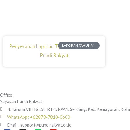
Skip
to
content
Penyerahan Laporan Tahun 2024 Yayasan
LAPORAN TAHUNAN
Pundi Rakyat
Office
Yayasan Pundi Rakyat
Jl. Taruna VIII No.6c, RT.4/RW.1, Serdang, Kec. Kemayoran, Kot
WhatsApp : +62878-7810-0600
Email : support@pundirakyat.or.id