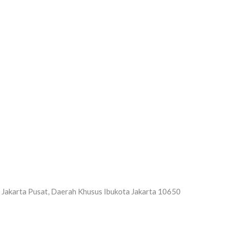
Home
Tentang
Publikasi
a Jakarta Pusat, Daerah Khusus Ibukota Jakarta 10650