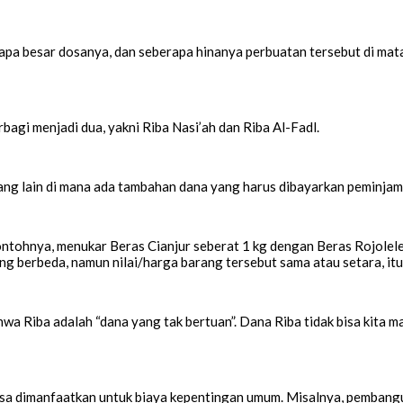
apa besar dosanya, dan seberapa hinanya perbuatan tersebut di mata
rbagi menjadi dua, yakni Riba Nasi’ah dan Riba Al-Fadl.
tang lain di mana ada tambahan dana yang harus dibayarkan peminjam
ntohnya, menukar Beras Cianjur seberat 1 kg dengan Beras Rojolel
ng berbeda, namun nilai/harga barang tersebut sama atau setara, itu
hwa Riba adalah “dana yang tak bertuan”. Dana Riba tidak bisa kita m
isa dimanfaatkan untuk biaya kepentingan umum. Misalnya, pembang