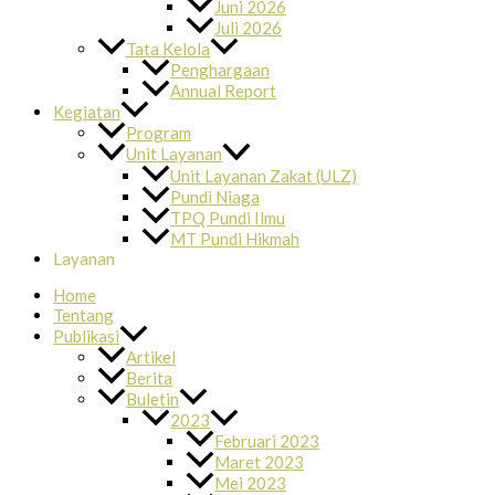
Juni 2026
Juli 2026
Tata Kelola
Penghargaan
Annual Report
Kegiatan
Program
Unit Layanan
Unit Layanan Zakat (ULZ)
Pundi Niaga
TPQ Pundi Ilmu
MT Pundi Hikmah
Layanan
Home
Tentang
Publikasi
Artikel
Berita
Buletin
2023
Februari 2023
Maret 2023
Mei 2023