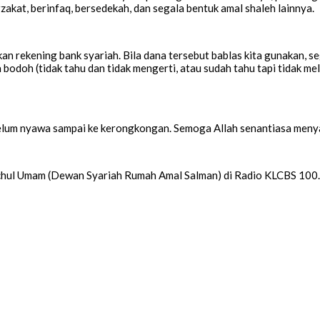
akat, berinfaq, bersedekah, dan segala bentuk amal shaleh lainnya.
 rekening bank syariah. Bila dana tersebut bablas kita gunakan, seg
odoh (tidak tahu dan tidak mengerti, atau sudah tahu tapi tidak me
ebelum nyawa sampai ke kerongkongan. Semoga Allah senantiasa meny
tchul Umam (Dewan Syariah Rumah Amal Salman) di Radio KLCBS 100.