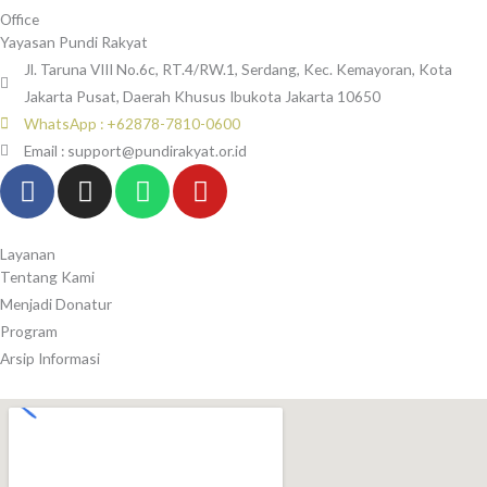
Office
Yayasan Pundi Rakyat
Jl. Taruna VIII No.6c, RT.4/RW.1, Serdang, Kec. Kemayoran, Kota
Jakarta Pusat, Daerah Khusus Ibukota Jakarta 10650
WhatsApp : +62878-7810-0600
Email : support@pundirakyat.or.id
F
I
W
Y
a
n
h
o
c
s
a
u
e
t
t
t
Layanan
Tentang Kami
b
a
s
u
Menjadi Donatur
o
g
a
b
Program
o
r
p
e
Arsip Informasi
k
a
p
-
m
f