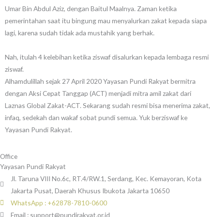
Umar Bin Abdul Aziz, dengan Baitul Maalnya. Zaman ketika
pemerintahan saat itu bingung mau menyalurkan zakat kepada siapa
lagi, karena sudah tidak ada mustahik yang berhak.
Nah, itulah 4 kelebihan ketika ziswaf disalurkan kepada lembaga resmi
ziswaf.
Alhamdulillah sejak 27 April 2020 Yayasan Pundi Rakyat bermitra
dengan Aksi Cepat Tanggap (ACT) menjadi mitra amil zakat dari
Laznas Global Zakat-ACT. Sekarang sudah resmi bisa menerima zakat,
infaq, sedekah dan wakaf sobat pundi semua. Yuk berziswaf ke
Yayasan Pundi Rakyat.
Office
Yayasan Pundi Rakyat
Jl. Taruna VIII No.6c, RT.4/RW.1, Serdang, Kec. Kemayoran, Kota
Jakarta Pusat, Daerah Khusus Ibukota Jakarta 10650
WhatsApp : +62878-7810-0600
Email : support@pundirakyat.or.id