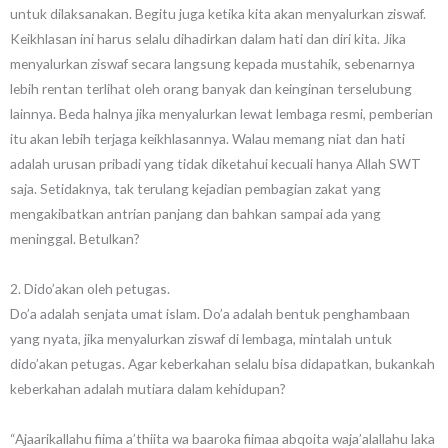
untuk dilaksanakan. Begitu juga ketika kita akan menyalurkan ziswaf.
Keikhlasan ini harus selalu dihadirkan dalam hati dan diri kita. Jika
menyalurkan ziswaf secara langsung kepada mustahik, sebenarnya
lebih rentan terlihat oleh orang banyak dan keinginan terselubung
lainnya. Beda halnya jika menyalurkan lewat lembaga resmi, pemberian
itu akan lebih terjaga keikhlasannya. Walau memang niat dan hati
adalah urusan pribadi yang tidak diketahui kecuali hanya Allah SWT
saja. Setidaknya, tak terulang kejadian pembagian zakat yang
mengakibatkan antrian panjang dan bahkan sampai ada yang
meninggal. Betulkan?
2. Dido’akan oleh petugas.
Do’a adalah senjata umat islam. Do’a adalah bentuk penghambaan
yang nyata, jika menyalurkan ziswaf di lembaga, mintalah untuk
dido’akan petugas. Agar keberkahan selalu bisa didapatkan, bukankah
keberkahan adalah mutiara dalam kehidupan?
“Ajaarikallahu fiima a’thiita wa baaroka fiimaa abqoita waja’alallahu laka