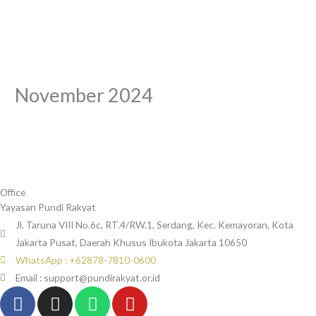
Skip
to
content
November 2024
Office
Yayasan Pundi Rakyat
Jl. Taruna VIII No.6c, RT.4/RW.1, Serdang, Kec. Kemayoran, Kota
Jakarta Pusat, Daerah Khusus Ibukota Jakarta 10650
WhatsApp : +62878-7810-0600
Email : support@pundirakyat.or.id
F
I
W
Y
a
n
h
o