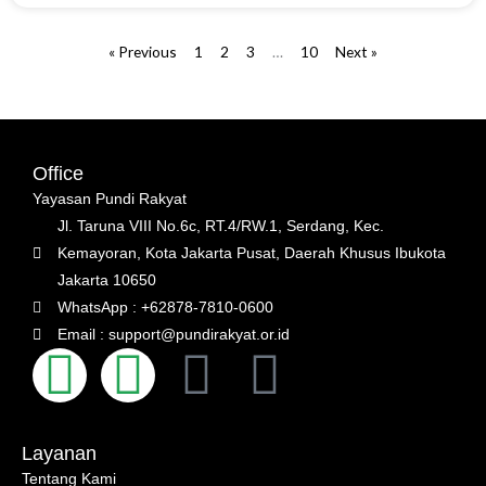
« Previous
1
2
3
…
10
Next »
Office
Yayasan Pundi Rakyat
Jl. Taruna VIII No.6c, RT.4/RW.1, Serdang, Kec.
Kemayoran, Kota Jakarta Pusat, Daerah Khusus Ibukota
Jakarta 10650
WhatsApp : +62878-7810-0600
Email : support@pundirakyat.or.id
F
I
W
Y
a
n
h
o
Layanan
c
s
a
u
Tentang Kami