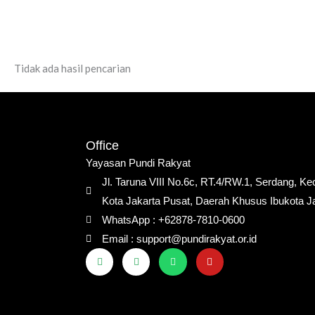
Skip
to
content
Tidak ada hasil pencarian
Office
Yayasan Pundi Rakyat
Jl. Taruna VIII No.6c, RT.4/RW.1, Serdang, K
Kota Jakarta Pusat, Daerah Khusus Ibukota J
WhatsApp : +62878-7810-0600
Email : support@pundirakyat.or.id
F
I
W
Y
a
n
h
o
c
s
a
u
e
t
t
t
b
a
s
u
o
g
a
b
o
r
p
e