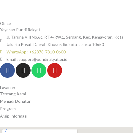
Skip
to
content
Office
Yayasan Pundi Rakyat
Jl. Taruna VIII No.6c, RT.4/RW.1, Serdang, Kec. Kemayoran, Kota
Jakarta Pusat, Daerah Khusus Ibukota Jakarta 10650
WhatsApp : +62878-7810-0600
Email : support@pundirakyat.or.id
F
I
W
Y
a
n
h
o
c
s
a
u
e
t
t
t
Layanan
Tentang Kami
b
a
s
u
Menjadi Donatur
o
g
a
b
Program
o
r
p
e
Arsip Informasi
k
a
p
-
m