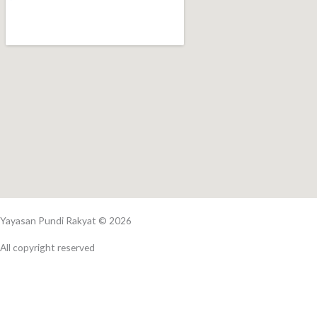
f
Yayasan Pundi Rakyat © 2026
All copyright reserved