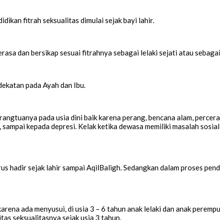
ikan fitrah seksualitas dimulai sejak bayi lahir.
rasa dan bersikap sesuai fitrahnya sebagai lelaki sejati atau sebaga
ekatan pada Ayah dan Ibu.
angtuanya pada usia dini baik karena perang, bencana alam, percera
, sampai kepada depresi. Kelak ketika dewasa memiliki masalah sosia
arus hadir sejak lahir sampai AqilBaligh. Sedangkan dalam proses pendi
karena ada menyusui, di usia 3 – 6 tahun anak lelaki dan anak pere
tas seksualitasnya sejak usia 3 tahun.