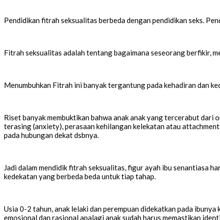
Pendidikan fitrah seksualitas berbeda dengan pendidikan seks. Pendid
Fitrah seksualitas adalah tentang bagaimana seseorang berfikir, me
Menumbuhkan Fitrah ini banyak tergantung pada kehadiran dan ked
Riset banyak membuktikan bahwa anak anak yang tercerabut dari or
terasing (anxiety), perasaan kehilangan kelekatan atau attachment
pada hubungan dekat dsbnya.
Jadi dalam mendidik fitrah seksualitas, figur ayah ibu senantiasa h
kedekatan yang berbeda beda untuk tiap tahap.
Usia 0-2 tahun, anak lelaki dan perempuan didekatkan pada ibunya 
emosional dan rasional apalagi anak sudah harus memastikan identi