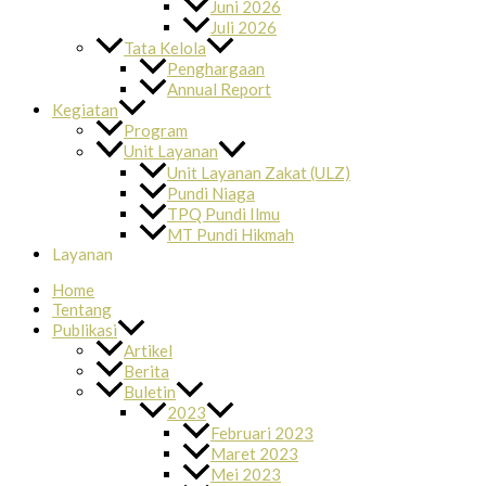
Juni 2026
Juli 2026
Tata Kelola
Penghargaan
Annual Report
Kegiatan
Program
Unit Layanan
Unit Layanan Zakat (ULZ)
Pundi Niaga
TPQ Pundi Ilmu
MT Pundi Hikmah
Layanan
Home
Tentang
Publikasi
Artikel
Berita
Buletin
2023
Februari 2023
Maret 2023
Mei 2023