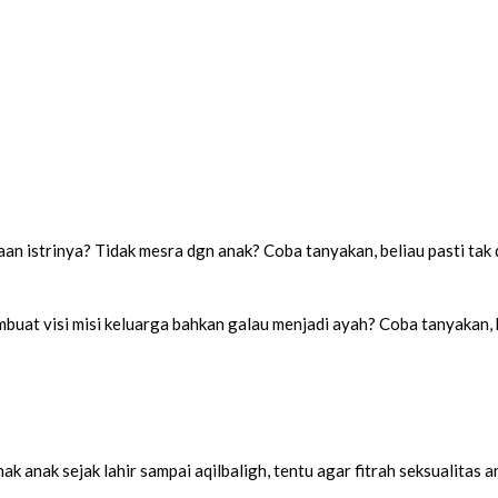
 istrinya? Tidak mesra dgn anak? Coba tanyakan, beliau pasti tak d
uat visi misi keluarga bahkan galau menjadi ayah? Coba tanyakan, b
k anak sejak lahir sampai aqilbaligh, tentu agar fitrah seksualitas 