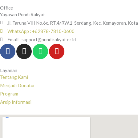
Office
Yayasan Pundi Rakyat
Jl. Taruna VIII No.6c, RT.4/RW.1, Serdang, Kec. Kemayoran, Kot
WhatsApp : +62878-7810-0600
Email : support@pundirakyat.or.id
F
I
W
Y
a
n
h
o
c
s
a
u
e
t
t
t
Layanan
b
a
s
u
Tentang Kami
o
g
a
b
Menjadi Donatur
o
r
p
e
Program
k
a
p
Arsip Informasi
-
m
f