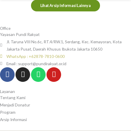
Lihat Arsip Informasi Lainnya
Office
Yayasan Pundi Rakyat
Jl. Taruna VIII No.6c, RT.4/RW.1, Serdang, Kec. Kemayoran, Kota
Jakarta Pusat, Daerah Khusus Ibukota Jakarta 10650
WhatsApp : +62878-7810-0600
Email : support@pundirakyat.or.id
F
I
W
Y
a
n
h
o
c
s
a
u
e
t
t
t
Layanan
Tentang Kami
b
a
s
u
Menjadi Donatur
o
g
a
b
Program
o
r
p
e
Arsip Informasi
k
a
p
-
m