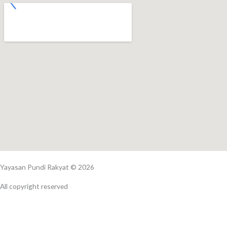
f
Yayasan Pundi Rakyat © 2026
All copyright reserved