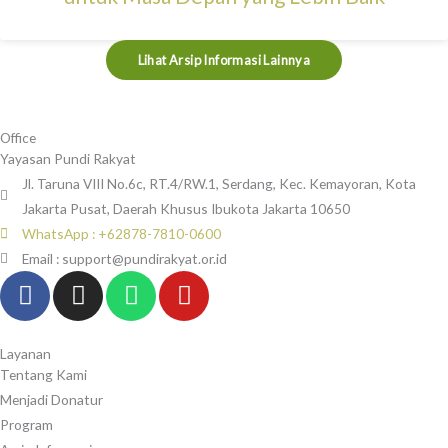
Lihat Arsip Informasi Lainnya
Office
Yayasan Pundi Rakyat
Jl. Taruna VIII No.6c, RT.4/RW.1, Serdang, Kec. Kemayoran, Kota
Jakarta Pusat, Daerah Khusus Ibukota Jakarta 10650
WhatsApp : +62878-7810-0600
Email : support@pundirakyat.or.id
F
I
W
Y
a
n
h
o
c
s
a
u
e
t
t
t
Layanan
Tentang Kami
b
a
s
u
Menjadi Donatur
o
g
a
b
Program
o
r
p
e