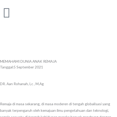
Skip
to
content
MEMAHAMI DUNIA ANAK REMAJA
Tanggal:
5 September 2021
DR. Aan Rohanah, Lc , M.Ag
Remaja di masa sekarang, di masa moderen di tengah globalisasi yang
banyak terpengaruh oleh kemajuan ilmu pengetahuan dan teknologi,
segala sesuatu di tengah kehidupan mereka banyak gandrung dengan