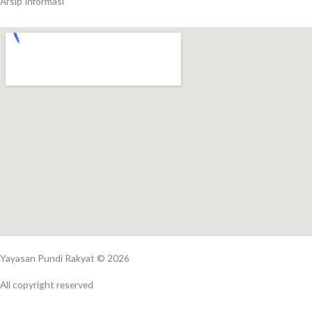
Arsip Informasi
k
a
p
-
m
f
Yayasan Pundi Rakyat © 2026
All copyright reserved