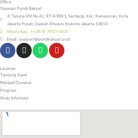
Office
Yayasan Pundi Rakyat
Jl. Taruna VIII No.6c, RT.4/RW.1, Serdang, Kec. Kemayoran, Kota
Jakarta Pusat, Daerah Khusus Ibukota Jakarta 10650
WhatsApp : +62878-7810-0600
Email : support@pundirakyat.or.id
F
I
W
Y
a
n
h
o
c
s
a
u
e
t
t
t
Layanan
Tentang Kami
b
a
s
u
Menjadi Donatur
o
g
a
b
Program
o
r
p
e
Arsip Informasi
k
a
p
-
m
f