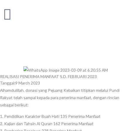
Skip
to
content
REALISASI PENERIMA MANFAAT S.D. FEBRUARI 2023
Tanggal:
9 March 2023
Alhamdulillah, donasi yang Pejuang Kebaikan titipkan melalui Pundi
Rakyat telah sampai kepada para penerima manfaat, dengan rincian
sebagai berikut:
1. Pendidikan Karakter Buah Hati 135 Penerima Manfaat
2. Kajian dan Tahsin Al Quran 162 Penerima Manfaat
3. Pemberian Beasiswa 228 Penerima Manfaat