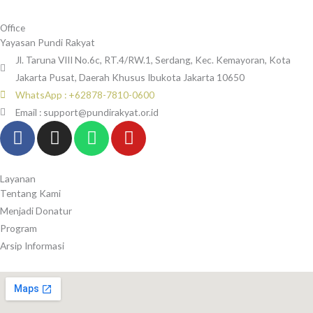
Office
Yayasan Pundi Rakyat
Jl. Taruna VIII No.6c, RT.4/RW.1, Serdang, Kec. Kemayoran, Kota
Jakarta Pusat, Daerah Khusus Ibukota Jakarta 10650
WhatsApp : +62878-7810-0600
Email : support@pundirakyat.or.id
F
I
W
Y
a
n
h
o
c
s
a
u
e
t
t
t
Layanan
Tentang Kami
b
a
s
u
Menjadi Donatur
o
g
a
b
Program
o
r
p
e
Arsip Informasi
k
a
p
-
m
f